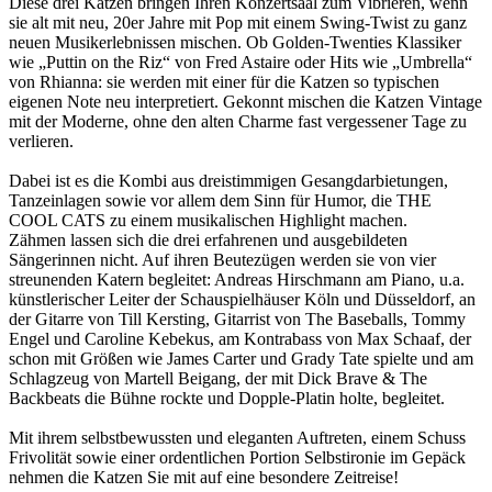
Diese drei Katzen bringen Ihren Konzertsaal zum Vibrieren, wenn
sie alt mit neu, 20er Jahre mit Pop mit einem Swing-Twist zu ganz
neuen Musikerlebnissen mischen. Ob Golden-Twenties Klassiker
wie „Puttin on the Riz“ von Fred Astaire oder Hits wie „Umbrella“
von Rhianna: sie werden mit einer für die Katzen so typischen
eigenen Note neu interpretiert. Gekonnt mischen die Katzen Vintage
mit der Moderne, ohne den alten Charme fast vergessener Tage zu
verlieren.
Dabei ist es die Kombi aus dreistimmigen Gesangdarbietungen,
Tanzeinlagen sowie vor allem dem Sinn für Humor, die THE
COOL CATS zu einem musikalischen Highlight machen.
Zähmen lassen sich die drei erfahrenen und ausgebildeten
Sängerinnen nicht. Auf ihren Beutezügen werden sie von vier
streunenden Katern begleitet: Andreas Hirschmann am Piano, u.a.
künstlerischer Leiter der Schauspielhäuser Köln und Düsseldorf, an
der Gitarre von Till Kersting, Gitarrist von The Baseballs, Tommy
Engel und Caroline Kebekus, am Kontrabass von Max Schaaf, der
schon mit Größen wie James Carter und Grady Tate spielte und am
Schlagzeug von Martell Beigang, der mit Dick Brave & The
Backbeats die Bühne rockte und Dopple-Platin holte, begleitet.
Mit ihrem selbstbewussten und eleganten Auftreten, einem Schuss
Frivolität sowie einer ordentlichen Portion Selbstironie im Gepäck
nehmen die Katzen Sie mit auf eine besondere Zeitreise!